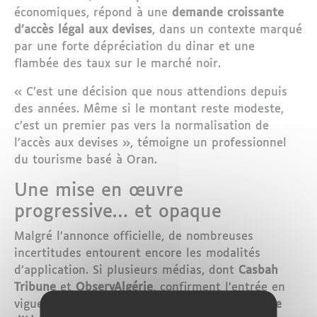
économiques, répond à une
demande croissante
d’accès légal aux devises
, dans un contexte marqué
par une forte dépréciation du dinar et une
flambée des taux sur le marché noir.
« C’est une décision que nous attendions depuis
des années. Même si le montant reste modeste,
c’est un premier pas vers la normalisation de
l’accès aux devises », témoigne un professionnel
du tourisme basé à Oran.
Une mise en œuvre
progressive… et opaque
Malgré l’annonce officielle, de nombreuses
incertitudes entourent encore les modalités
d’application. Si plusieurs médias, dont
Casbah
Tribune
et
ObservAlgérie
, confirment l’entrée en
vigueur de la mesure en
juillet 2025
,
la Banque