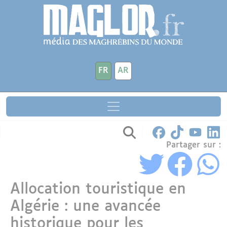
Aller au contenu principal
Panneau de gestion des cookies
FR
AR
Partager sur :
Allocation touristique en
Algérie : une avancée
historique pour les