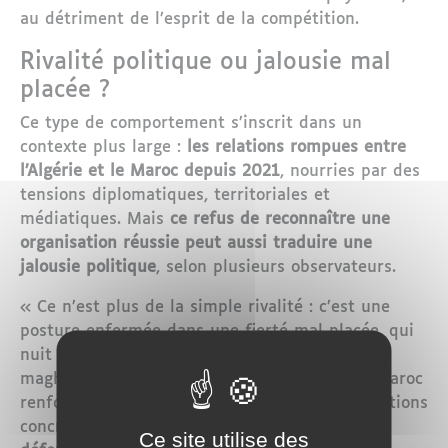
au détriment de l’esprit de la compétition.
Rivalité politique ou jalousie mal
placée ?
Ce type de comportement s’inscrit dans un
contexte plus large :
les relations rompues entre
l’Algérie et le Maroc depuis 2021
, nourries par des
tensions diplomatiques, territoriales et
médiatiques. Mais
ce refus de reconnaître une
organisation réussie peut aussi traduire une
jalousie politique
, selon plusieurs observateurs.
« Ce n’est plus de la simple rivalité : c’est une
posture enfermée dans une fierté mal placée, qui
nuit à l’image du pays », explique un analyste
maghrébin basé à Bruxelles. Pendant que le Maroc
renforce son influence continentale par des actions
concrètes, l’Algérie
multiplie les réactions
Ce site utilise des