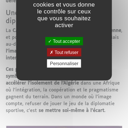
défensives
et les provocations symboliques.
cookies et vous donne
le contrôle sur ceux
Une attitude à haut risque
que vous souhaitez
diplomatique et symbolique
activer
La
CAF a rappelé à l’ordre la Fédération algérienne
,
et pourrait aller plus loin en cas de récidive. Mais
Tout accepter
au-delà des possibles sanctions sportives, c’est
l’image de l’Algérie sur la scène africaine et
Tout refuser
internationale qui s’en trouve écornée
.
Personnaliser
Ces prises de position non fondées, ces gestes
symboliques déplacés, peuvent contribuer à
accélérer l’isolement de l’Algérie
dans une Afrique
où l’intégration, la coopération et le pragmatisme
gagnent du terrain. Dans un monde où l’image
compte, refuser de jouer le jeu de la diplomatie
sportive, c’est
se mettre soi-même à l’écart
.