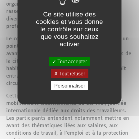
organisations syndicales appellent à un
rassemblement et à un défilé afin de porter
Ce site utilise des
diverses revendications sociales et
cookies et vous donne
professionnelles.
le contrôle sur ceux
que vous souhaitez
Le cortège doit débuter en début de journée à un
activer
point de rassemblement situé en centre-ville,
avant de parcourir plusieurs artères principales de
la cité messine. Le trajet empruntera des rues
Tout accepter
habituellement très fréquentées, ce qui pourrait
Tout refuser
entraîner des perturbations temporaires de la
circulation et des transports urbains.
Personnaliser
Cette manifestation s’inscrit dans le cadre des
mobilisations traditionnelles du 1er mai, journée
internationale dédiée aux droits des travailleurs.
Les participants entendent notamment mettre en
avant des thématiques liées aux salaires, aux
conditions de travail, à l’emploi et à la protection