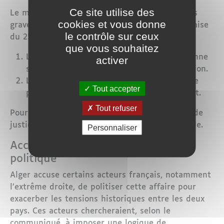
Ce site utilise des
Le ministère algérien pointe des manquements
cookies et vous donne
graves à la Convention consulaire algéro-française
le contrôle sur ceux
du 25 mai 1974. Ces manquements incluent :
que vous souhaitez
L'absence d’information à la partie algérienne
activer
sur l’arrestation, la garde à vue et l’expulsion.
Le refus de permettre une visite consulaire
Tout accepter
pour garantir la protection du ressortissant.
Tout refuser
Pour Alger, ces violations constituent un déni de
justice, privant l’intéressé d’un procès équitable.
Personnaliser
Accusations d’instrumentalisation
politique
Alger accuse certains acteurs français, notamment
l’extrême droite, de politiser cette affaire pour
exacerber les tensions historiques entre les deux
pays. Ces acteurs chercheraient, selon le
communiqué, à imposer une logique de