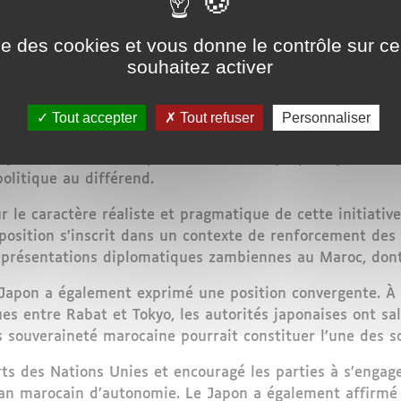
itions diplomatiques convergent progressivement vers un
ise des cookies et vous donne le contrôle sur 
ustrant une évolution notable sur la scène international
souhaitez activer
e à travers les prises de position officielles de plusie
es autorités zambiennes ont réaffirmé leur attachement
Tout accepter
Tout refuser
Personnaliser
 marocanité du Sahara. Lusaka a également salué la résol
 qui met en avant le plan d’autonomie proposé par le M
olitique au différend.
 le caractère réaliste et pragmatique de cette initiativ
 position s’inscrit dans un contexte de renforcement des 
présentations diplomatiques zambiennes au Maroc, dont
 Japon a également exprimé une position convergente. À 
ues entre Rabat et Tokyo, les autorités japonaises ont s
souveraineté marocaine pourrait constituer l’une des solu
rts des Nations Unies et encouragé les parties à s’engag
an marocain d’autonomie. Le Japon a également affirmé 