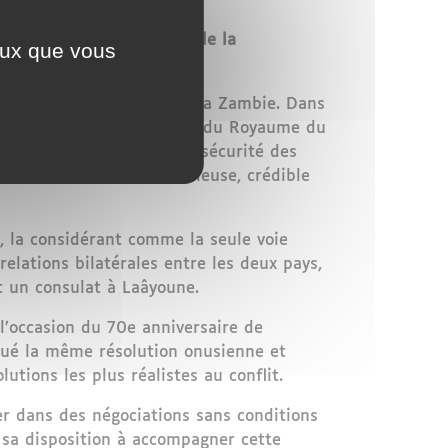
e reconnaissance accrue de la
ceux que vous
e.
urs pays, à commencer par la Zambie. Dans
 à l’intégrité territoriale du Royaume du
ution 2797 du Conseil de sécurité des
aroc comme une base sérieuse, crédible
e, la considérant comme la seule voie
relations bilatérales entre les deux pays,
 un consulat à Laâyoune.
l’occasion du 70e anniversaire de
alué la même résolution onusienne et
tions les plus réalistes au conflit.
er dans des négociations sans conditions
sa disposition à accompagner cette