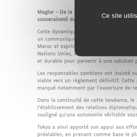
Maglor - De la Zambie au Japon, les pos
Ce site util
souveraineté du Maroc sur son Sahara, ill
Cette dynamique s’est récemment illustré
un communiqué conjoint publié à Rabat, l
Maroc et exprimé leur soutien clair à la
Nations Unies, adoptée en octobre 2025,
et durable pour parvenir à une solution p
Les responsables zambiens ont insisté sur
viable vers un règlement définitif. Cette
marqué notamment par l’ouverture de re
Dans la continuité de cette tendance, le
l’établissement des relations diplomatiq
souligné qu’une autonomie véritable sous 
Tokyo a ainsi apporté son appui aux effo
préalables, en prenant comme base le pl