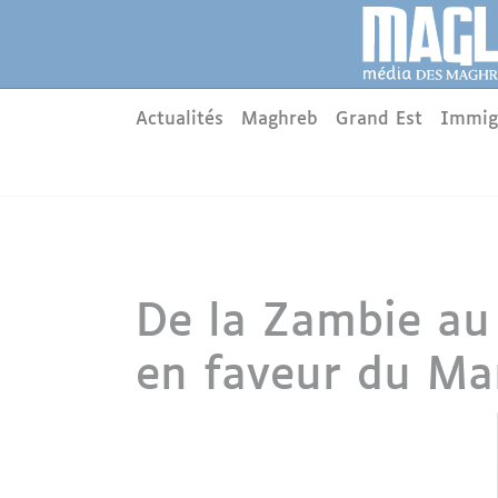
Aller au contenu principal
Panneau de gestion des cookies
Main menu
Actualités
Maghreb
Grand Est
Immig
De la Zambie au
en faveur du Ma