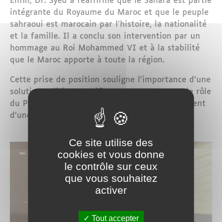
Enfin, Dr. Syed a réaffirmé que le Sahara est partie
intégrante du Royaume du Maroc et que le peuple
sahraoui est marocain par l’histoire, la nationalité
et la famille. Il a conclu son intervention par un
hommage au Roi Mohammed VI et à la stabilité
que le Maroc apporte à toute la région.
Cette prise de position souligne l’importance d’une
solution politique pacifique et met en avant le rôle
du Plan d’autonomie marocain comme fondement
d’une paix durable au Sahara.
Ce site utilise des
cookies et vous donne
le contrôle sur ceux
que vous souhaitez
activer
Tout accepter