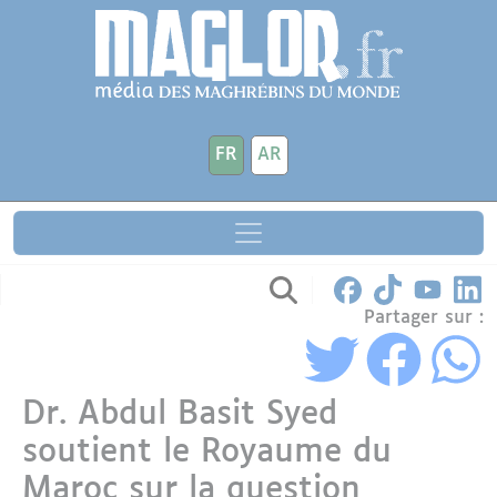
Aller au contenu principal
Panneau de gestion des cookies
FR
AR
Partager sur :
Dr. Abdul Basit Syed
soutient le Royaume du
Maroc sur la question