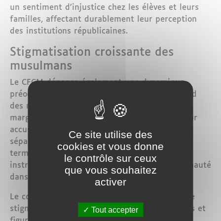
un sentiment d’injustice chez les élèves et leurs
familles, affectant durablement leur perception
des institutions républicaines.
Stigmatisation croissante des
musulmans
Le CFCM dénonce également une dynamique
préoccupante de suspicion généralisée à l’égard
des musulmans en France. Qu’ils soient
marginalisés ou réussissent, ils sont tour à tour
accusés de « communautarisme », de «
Ce site utilise des
séparatisme » ou encore d’« entrisme ». Ces
cookies et vous donne
termes flous et ambigus sont, selon le Conseil,
le contrôle sur ceux
instrumentalisés pour discréditer une communauté
que vous souhaitez
dans son ensemble.
activer
Le communiqué alerte sur les dangers de cette
stigmatisation, encouragée par certains médias et
Tout accepter
figures influentes. Une telle approche, loin de