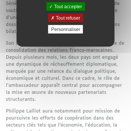
Sénégal, avant de diriger le Centre de crise et de
Tout accepter
soutien du ministère. Un parcours qui témoigne
d’une expertise reconnue dans la gestion des
Tout refuser
dossiers diplomatiques sensibles et des relations
Personnaliser
bilatérales stratégiques.
Son arrivée à Rabat intervient dans un contexte de
consolidation des relations franco-marocaines.
Depuis plusieurs mois, les deux pays ont engagé
une dynamique de réchauffement diplomatique,
marquée par une relance du dialogue politique,
économique et culturel. Dans ce cadre, le rôle de
l’ambassadeur apparaît central pour accompagner
la mise en œuvre de nouveaux partenariats
structurants.
Philippe Lalliot aura notamment pour mission de
poursuivre les efforts de coopération dans des
secteurs clés tels que l’économie, l’éducation, la