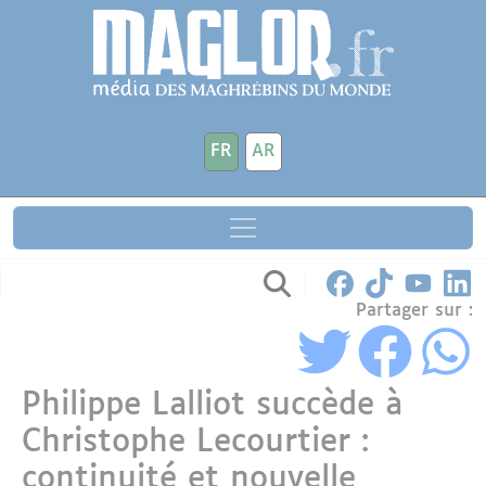
Aller au contenu principal
Panneau de gestion des cookies
FR
AR
Partager sur :
Philippe Lalliot succède à
Christophe Lecourtier :
continuité et nouvelle