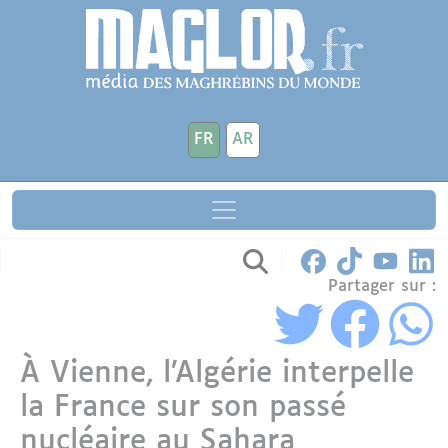
Aller au contenu principal
Panneau de gestion des cookies
FR
AR
Partager sur :
À Vienne, l’Algérie interpelle
la France sur son passé
nucléaire au Sahara