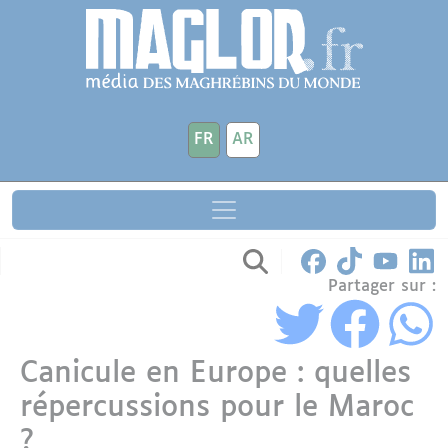
Aller au contenu principal
Panneau de gestion des cookies
FR
AR
Partager sur :
Canicule en Europe : quelles
répercussions pour le Maroc
?