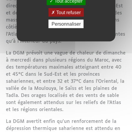
Tout accepter
direct. Toutefois, les provinces du Sud, du Sud-Est
Tout refuser
et de l'Oriental restent exposées à l'influence des
masses d'air sahariennes. À l'inverse, les régions
Personnaliser
côtières profitent de l'effet modérateur de
l'Atlantique, avec des températures plus clémentes
qu'à l'intérieur du pays.
La DGM prévoit une vague de chaleur de dimanche
à mercredi dans plusieurs régions du Maroc, avec
des températures maximales atteignant entre 40
et 45°C dans le Sud-Est et les provinces
sahariennes, et entre 32 et 37°C dans l'Oriental, la
vallée de la Moulouya, le Saïss et les plaines de
Tadla. Des orages localisés et des vents de sable
sont également attendus sur les reliefs de l'Atlas
et les régions orientales.
La DGM avertit enfin qu'un renforcement de la
dépression thermique saharienne est attendu en