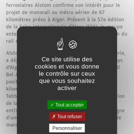
ferroviaires Alstom confirme son intérêt pour le
projet de monorail ou métro aérien de 67
kilomètres prévu à Alger. Présent à la 57e édition
de la Foire internationale d'Alger (FIA), le groupe
entend renforcer sa contribution à la révolution du
rail engagée en Algérie.
Alstom, présent depuis trois décennies en Algérie,
Ce site utilise des
a déjà fourni les équipements pour les tramways
cookies et vous donne
d'Alger, Constantine, Oran, Ouargla, Sétif et Sidi
le contrôle sur ceux
Bel Abbès. Fort de cette expérience, il se
que vous souhaitez
positionne sur le projet de train aérien de 67
activer
kilomètres validé par le président Abdelmadjid
Tebboune dans le cadre du plan de modernisation
de la capitale. La participation de plus de 25
Tout accepter
entités économiques françaises à la FIA témoigne
Tout refuser
d'une volonté renouvelée de se redéployer sur le
marché algérien.
Personnaliser