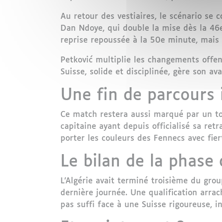
Au retour des vestiaires, le scénario se
Dan Ndoye, qui double la mise dès la 46e
reprise repoussée à la 50e minute, mais 
Petković multiplie les changements offe
Suisse, solide et disciplinée, gère son ava
Une fin de parcours
Ce match restera aussi marqué par un tou
capitaine ayant depuis officialisé sa ret
porter les couleurs des Fennecs avec fie
Le bilan de la phase
L'Algérie avait terminé troisième du grou
dernière journée. Une qualification arrac
pas suffi face à une Suisse rigoureuse, i