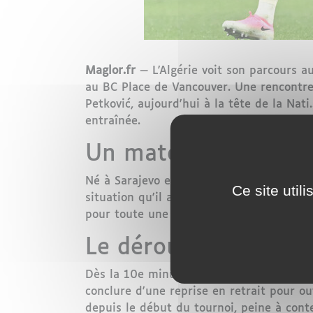
Maglor.fr
— L'Algérie voit son parcours au
au BC Place de Vancouver. Une rencontre 
Petković, aujourd'hui à la tête de la Nati.
entraînée.
Un match à la charge
Né à Sarajevo et naturalisé suisse, Vlad
Ce site util
situation qu'il avait résumée avec émotio
pour toute une diaspora suivant ce huitiè
Le déroulé du match
Dès la 10e minute, la Suisse frappe fort
conclure d'une reprise en retrait pour ou
depuis le début du tournoi, peine à conte