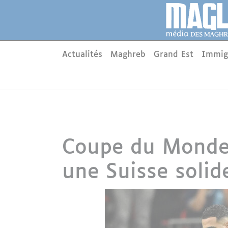
Aller au contenu principal
Panneau de gestion des cookies
Main menu
Actualités
Maghreb
Grand Est
Immig
Coupe du Monde 
une Suisse solide