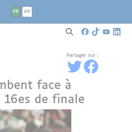
FR
AR
Partager sur :
mbent face à
n 16es de finale