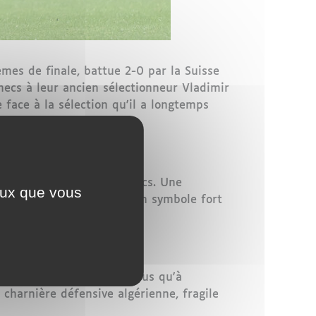
èmes de finale, battue 2-0 par la Suisse
necs à leur ancien sélectionneur Vladimir
ie face à la sélection qu'il a longtemps
rendre les rênes des Fennecs. Une
ceux que vous
 pays, c'est l'Algérie. » Un symbole fort
uche, Breel Embolo n'a plus qu'à
 charnière défensive algérienne, fragile