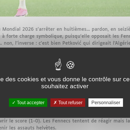
 Mondial 2026 s'arrêter en huitièmes... pardon, en seizi
à forte charge symbolique, puisqu'elle opposait les Fen
.. non, l'inverse : c'est bien Petković qui dirigeait l'Algér
 affective particulière
imir Petković a dirigé la Nati de 2014 à 2021 avant de p
ise des cookies et vous donne le contrôle sur 
n à la veille du choc : « Je suis Suisse, mais demain mon
souhaitez activer
me... ce seizième de finale avec le cœur serré.
Tout accepter
Tout refuser
Personnaliser
. Sur une percée éclair du jeune Johan Manzambi côté ga
vrir le score (1-0). Les Fennecs tentent de réagir mais la
nir les assauts helvètes.