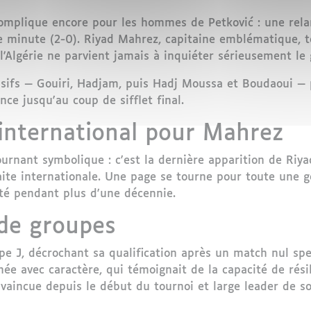
 complique encore pour les hommes de Petković : une rel
 minute (2-0). Riyad Mahrez, capitaine emblématique, te
l'Algérie ne parvient jamais à inquiéter sérieusement le 
nsifs — Gouiri, Hadjam, puis Hadj Moussa et Boudaoui — 
nce jusqu'au coup de sifflet final.
 international pour Mahrez
rnant symbolique : c'est la dernière apparition de Riyad
raite internationale. Une page se tourne pour toute une 
rté pendant plus d'une décennie.
 de groupes
pe J, décrochant sa qualification après un match nul spec
hée avec caractère, qui témoignait de la capacité de rés
nvaincue depuis le début du tournoi et large leader de s