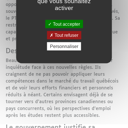
que vous souhaitez
opportunités professionnelles. Pour ces jeunes,
activer
souvent confrontés à des frais de scolarité élevés,
le PTPD représentait un investissement crucial. Sa
Tout accepter
restriction fragilise donc la province dans sa
capacité à demeurer une destination académique
Tout refuser
et professionnelle privilégiée.
Personnaliser
Des étudiants déstabilisés
Beaucoup d’étudiants étrangers expriment leur
inquiétude face à ces nouvelles règles. Ils
craignent de ne pas pouvoir appliquer leurs
compétences dans le marché du travail québécois
et de voir leurs efforts financiers et personnels
réduits à néant. Certains envisagent déjà de se
tourner vers d’autres provinces canadiennes ou
pays concurrents, où les perspectives d’emploi
après les études restent plus accessibles.
Le gouvernement justifie sa