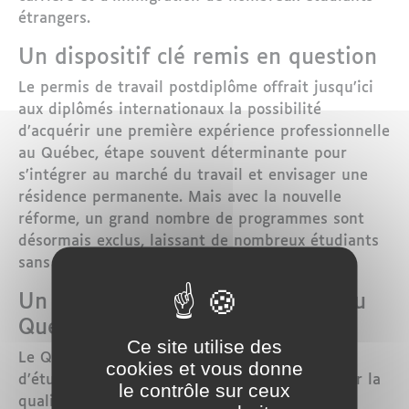
étrangers.
Un dispositif clé remis en question
Le permis de travail postdiplôme offrait jusqu’ici
aux diplômés internationaux la possibilité
d’acquérir une première expérience professionnelle
au Québec, étape souvent déterminante pour
s’intégrer au marché du travail et envisager une
résidence permanente. Mais avec la nouvelle
réforme, un grand nombre de programmes sont
désormais exclus, laissant de nombreux étudiants
sans perspective claire après leurs études.
Un coup dur pour l’attractivité du
Québec
Ce site utilise des
Le Québec attire chaque année des milliers
cookies et vous donne
d’étudiants venus du monde entier, séduits par la
le contrôle sur ceux
qualité de l’enseignement supérieur et les