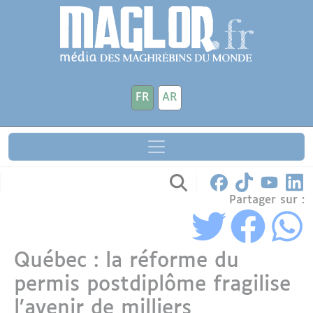
Aller au contenu principal
Panneau de gestion des cookies
FR
AR
Partager sur :
Québec : la réforme du
permis postdiplôme fragilise
l’avenir de milliers