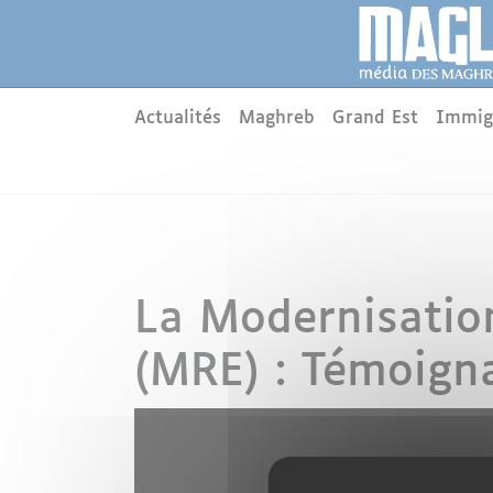
Aller au contenu principal
Panneau de gestion des cookies
Main menu
Actualités
Maghreb
Grand Est
Immig
La Modernisation
(MRE) : Témoign