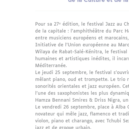
Pour sa 27ᵉ édition, le festival Jazz au C
de la capitale : l’amphithéâtre du Parc 
entre musiciens européens et marocains, u
Initiative de l’Union européenne au Maro
Wilaya de Rabat-Salé-Kénitra, le festiva
humaines et artistiques inédites, il incar
Méditerranée.
Le jeudi 25 septembre, le festival s’ouv
mêlant piano, oud et trompette. Le trio 
sonorités orientales et jazz européen. C
l’une des saxophonistes les plus dynamiq
Hamza Bennani Smires & Driss Nigra, un 
Le vendredi 26 septembre, place à Alba C
novateur qui mêle jazz, flamenco et tradi
violon, piano et charango, avec Tchubi S
jazz et de groove urbain.