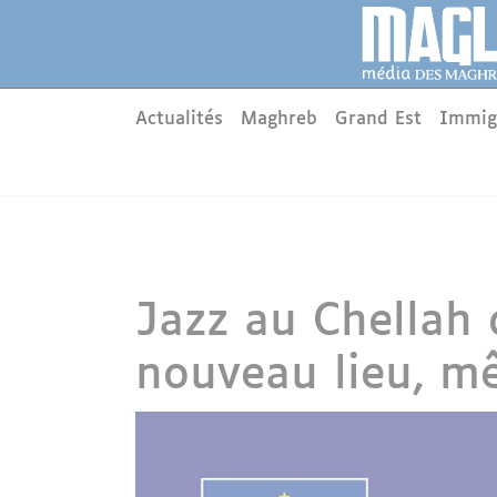
Aller au contenu principal
Panneau de gestion des cookies
Main menu
Actualités
Maghreb
Grand Est
Immig
Jazz au Chellah 
nouveau lieu, m