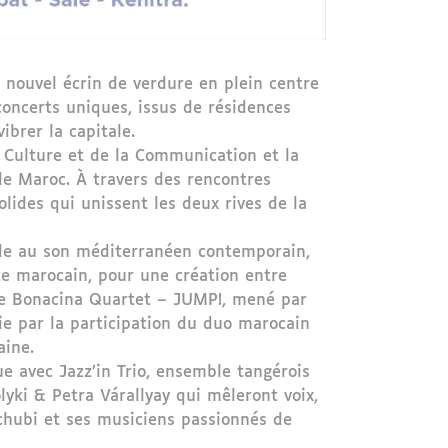
un nouvel écrin de verdure en plein centre
concerts uniques, issus de résidences
ibrer la capitale.
a Culture et de la Communication et la
le Maroc. À travers des rencontres
olides qui unissent les deux rives de la
ande au son méditerranéen contemporain,
te marocain, pour une création entre
line Bonacina Quartet – JUMP!, mené par
ie par la participation du duo marocain
aine.
e avec Jazz’in Trio, ensemble tangérois
lyki & Petra Várallyay qui mêleront voix,
Tchubi et ses musiciens passionnés de