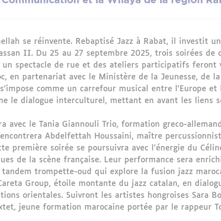
hellah se réinvente. Rebaptisé Jazz à Rabat, il investit 
Hassan II. Du 25 au 27 septembre 2025, trois soirées de 
n spectacle de rue et des ateliers participatifs feront v
c, en partenariat avec le Ministère de la Jeunesse, de l
l s’impose comme un carrefour musical entre l’Europe et 
ne le dialogue interculturel, mettant en avant les liens s
rira avec le Tania Giannouli Trio, formation greco-allem
rencontrera Abdelfettah Houssaini, maître percussionnis
ette première soirée se poursuivra avec l’énergie du Cé
ues de la scène française. Leur performance sera enrich
tandem trompette-oud qui explore la fusion jazz maroc
areta Group, étoile montante du jazz catalan, en dialogu
tions orientales. Suivront les artistes hongroises Sara Bo
extet, jeune formation marocaine portée par le rappeur 