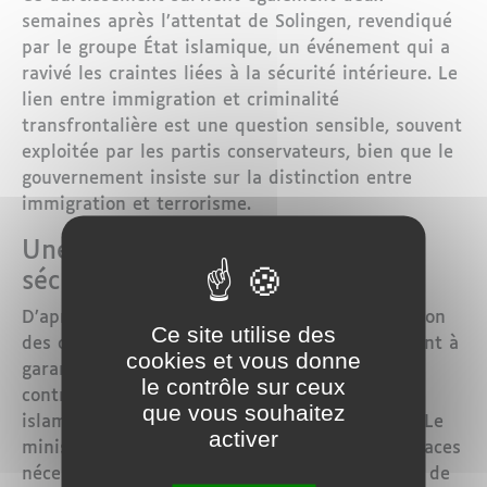
semaines après l’attentat de Solingen, revendiqué
par le groupe État islamique, un événement qui a
ravivé les craintes liées à la sécurité intérieure. Le
lien entre immigration et criminalité
transfrontalière est une question sensible, souvent
exploitée par les partis conservateurs, bien que le
gouvernement insiste sur la distinction entre
immigration et terrorisme.
Une mesure pour protéger la
sécurité intérieure
D’après les autorités allemandes, cette extension
Ce site utilise des
des contrôles s’inscrit dans une démarche visant à
cookies et vous donne
garantir la protection de la sécurité intérieure
le contrôle sur ceux
contre les menaces croissantes du terrorisme
que vous souhaitez
islamiste et de la criminalité transfrontalière. Le
activer
ministre de l’Intérieur a souligné que ces menaces
nécessitent une surveillance accrue aux points de