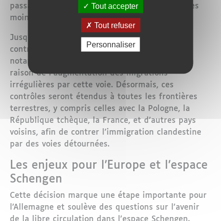
Tout accepter
passage traditionnels, mais aussi dans les zones
moins surveillées des frontières terrestres.
Tout refuser
Jusqu’à présent, l’Allemagne ne pratiquait des
Personnaliser
contrôles qu’à certaines de ses frontières,
notamment celles partagées avec l’Autriche, en
raison de l’augmentation des migrations
irrégulières par cette voie. Désormais, ces
contrôles seront étendus à toutes les frontières
terrestres, y compris celles avec la Pologne, la
République tchèque, la France, et d’autres pays
voisins, afin de contrer l’immigration clandestine
par des voies détournées.
Les enjeux pour l’Europe et l’espace
Schengen
Cette décision marque une étape importante pour
l'Allemagne et soulève des questions sur l'avenir
de la libre circulation dans l'espace Schengen.