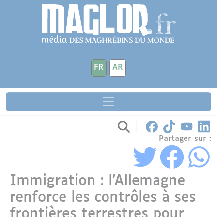
Aller au contenu principal
Panneau de gestion des cookies
FR
AR
Partager sur :
Immigration : l’Allemagne
renforce les contrôles à ses
frontières terrestres pour