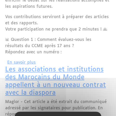
enrichir le débat sur les réalisations accomplies et
les aspirations futures.
Vos contributions serviront à préparer des articles
et des rapports.
Votre participation ne prendra que 2 minutes ! 🙏
📊 Question 1 : Comment évaluez-vous les
résultats du CCME après 17 ans ?
Répondez avec un numéro :
sur Participez à un sondage sur le Co
En savoir plus
Les associations et institutions
des Marocains du Monde
appellent à un nouveau contrat
avec la diaspora
Maglor - Cet article a été extrait du communiqué
adressé par les signataires pour publication. En
réponse aux orientations contenues dans le