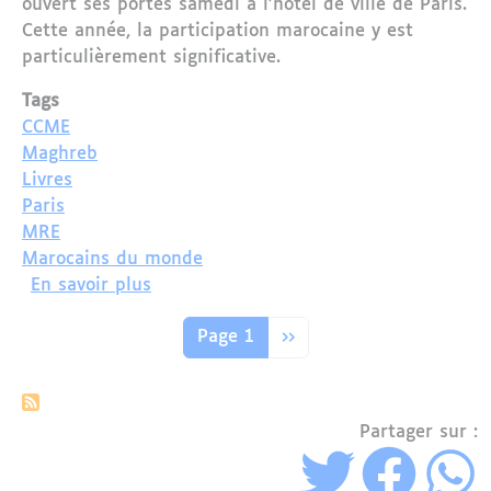
ouvert ses portes samedi à l’hôtel de ville de Paris.
Cette année, la participation marocaine y est
particulièrement significative.
Tags
CCME
Maghreb
Livres
Paris
MRE
Marocains du monde
sur La 30ème Édition du "Maghreb des 
En savoir plus
Pagination
Page suivante
Page 1
››
Partager sur :