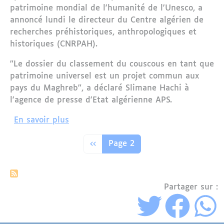
patrimoine mondial de l'humanité de l'Unesco, a
annoncé lundi le directeur du Centre algérien de
recherches préhistoriques, anthropologiques et
historiques (CNRPAH).
"Le dossier du classement du couscous en tant que
patrimoine universel est un projet commun aux
pays du Maghreb", a déclaré Slimane Hachi à
l'agence de presse d'Etat algérienne APS.
sur Projet "commun" du Maghreb de fai
En savoir plus
Pagination
Page précédente
‹‹
Page 2
Partager sur :