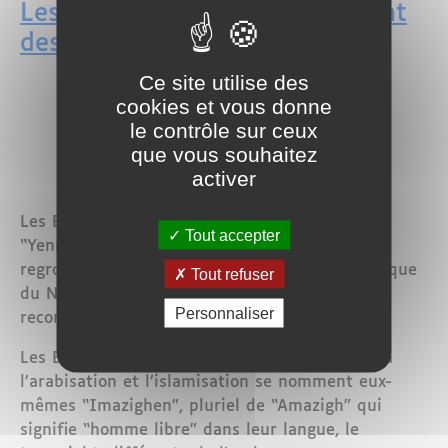
Les Berbères au Maghreb : état
des lieux
Ce site utilise des
cookies et vous donne
le contrôle sur ceux
que vous souhaitez
activer
Les Berbères, dont la fête de Nouvel An,
Tout accepter
“Yennayer” a eu lieu il y a quelques jours,
regroupent des populations autochtones d’Afrique
Tout refuser
du Nord qui revendiquent une plus large
Personnaliser
reconnaissance identitaire et culturelle.
Les Berbères dont la présence est antérieure à
l’arabisation et l’islamisation se nomment eux-
mêmes “Imazighen”, pluriel de “Amazigh” qui
signifie “homme libre” dans leur langue, le