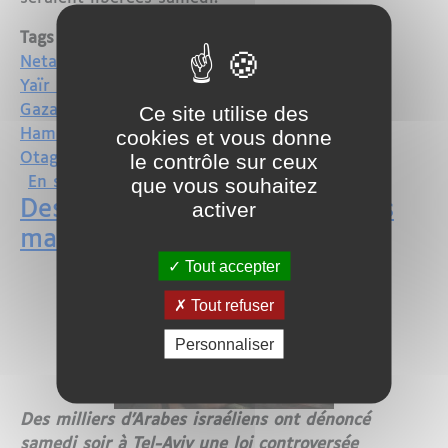
Tags
Netanyahu
Yaïr Lapid
Ce site utilise des
Gaza
cookies et vous donne
Hamas
le contrôle sur ceux
Otage
que vous souhaitez
sur Démission du chef de l'armée israé
En savoir plus
activer
Des milliers d'Arabes israéliens
manifestent à Tel-Aviv
Tout accepter
Tout refuser
Personnaliser
Des milliers d'Arabes israéliens ont dénoncé
samedi soir à Tel-Aviv une loi controversée