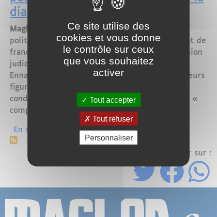
diaspora maghrébine
Ce site utilise des
Maglor- Tunis – juillet 2025
Dans un contexte
cookies et vous donne
politique de plus en plus tendu, la Tunisie vient de
le contrôle sur ceux
franchir un nouveau cap en matière de répression
que vous souhaitez
judiciaire. Le président historique du parti
activer
Ennahdha,
Rached Ghannouchi
, ainsi que plusieurs
figures politiques et sécuritaires, ont été
condamnés à de
lourdes peines de prison
pour «
Tout accepter
complot contre la sûreté de l’État ».
Tout refuser
sur Tunisie – Des condamnations polit
En savoir plus
Personnaliser
Partager sur :