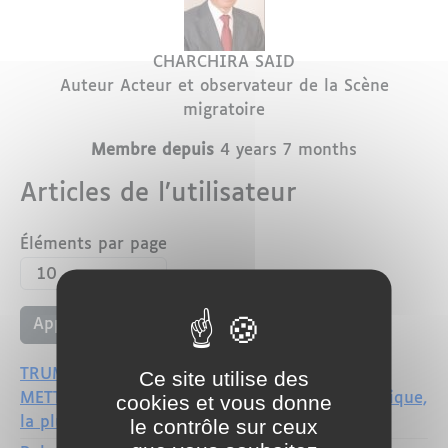
Nom
Prénom
CHARCHIRA
SAID
Profession
Auteur Acteur et observateur de la Scène
migratoire
Membre depuis
4 years 7 months
Articles de l’utilisateur
Éléments par page
TRUMP : L'HOMME QUI AVAIT PROMIS DE
Ce site utilise des
METTRE FIN AUX GUERRES — La crise géopolitique,
cookies et vous donne
la plus explosive du moment
le contrôle sur ceux