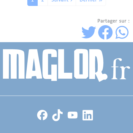
1
2
Suivant ›
Dernier »
Partager sur :