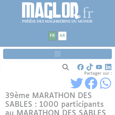
Aller au contenu principal
Panneau de gestion des cookies
FR
AR
Partager sur :
39ème MARATHON DES
SABLES : 1000 participants
au MARATHON DES SABLES