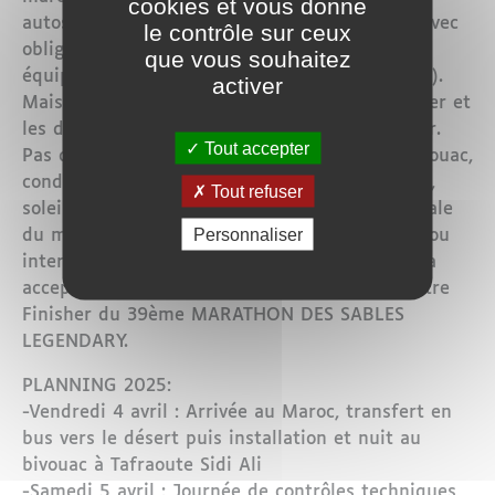
cookies et vous donne
autosuffisance alimentaire et en allure libre, avec
le contrôle sur ceux
obligation pour le concurrent de porter son
que vous souhaitez
équipement (nourriture et matériel obligatoire).
activer
Mais ce ne sera pas la seule épreuve à affronter et
les dunes ne seront pas les seules à surmonter.
Tout accepter
Pas de douche, pieds surchauffés, nuits en bivouac,
conditions climatiques extrêmes (vent, chaleur,
Tout refuser
soleil, etc.), nourriture lyophilisée, coupure totale
Personnaliser
du monde extérieur (pas réseau téléphonique ou
internet ni d’électricité) … C’est ce qu’il faudra
accepter pour avoir le bonheur et la fierté d’être
Finisher du 39ème MARATHON DES SABLES
LEGENDARY.
PLANNING 2025:
-Vendredi 4 avril : Arrivée au Maroc, transfert en
bus vers le désert puis installation et nuit au
bivouac à Tafraoute Sidi Ali
-Samedi 5 avril : Journée de contrôles techniques,