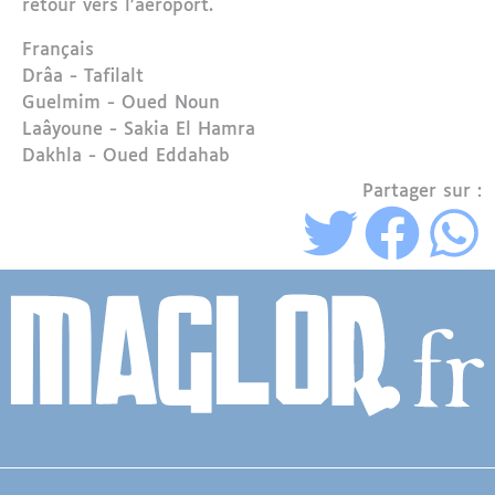
retour vers l’aéroport.
Langue
Français
Région
Drâa - Tafilalt
Guelmim - Oued Noun
Laâyoune - Sakia El Hamra
Dakhla - Oued Eddahab
Partager sur :