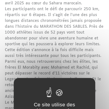
avril 2025 au cœur du Sahara marocain.
Les participants ont le défi de parcourir 250 km,
répartis sur 6 étapes. Il s'agit de l’une des plus
longues distances chronométrées jamais proposée
dans l'histoire du MARATHON DES SABLES. Près de
1000 athlètes issus de 52 pays vont tout
abandonner pour vivre une aventure humaine et
sportive qui les poussera à explorer leurs limites.
Cette édition s'annonce à la fois difficile mais
aussi très intéressante pour tous les participants.
Parmi eux, nous retrouverons chez les élites, les
frères El Morabity avec Mohamed et Rachid, qui
peut dépasser le record d’11 victoires sur le
Legendary. Les frères Yachou en challengers. Et le
retour de Maryline Nakach et Ragna Débats, 2
anciennes gagnantes, face à la tenante du titre
Aziza El Amrany.
Le MDS est une course à pied, ouverte aux
Ce site utilise des
marcheurs, en 6 étapes (250 km), en