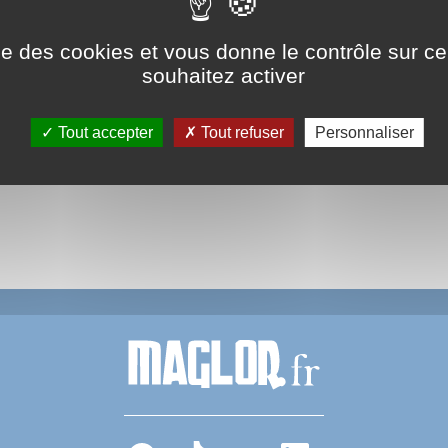
DG de la compagnie reconnaît le manque d'avions et anno
ew-York.
ise des cookies et vous donne le contrôle sur 
souhaitez activer
anne gâche les vacances de 39 touristes français !
Tout accepter
Tout refuser
Personnaliser