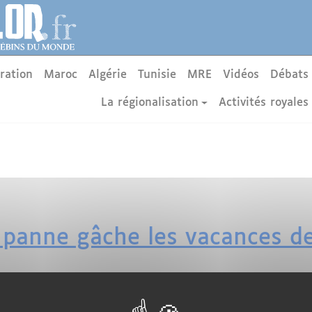
ration
Maroc
Algérie
Tunisie
MRE
Vidéos
Débats
La régionalisation
Activités royales
 panne gâche les vacances de
. En bien et en mal. Le côté négatif c'est l'avion en pann
is. Alors que le pays se relève d'un déficit touristique l