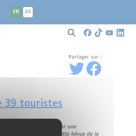
FR
AR
Partager sur :
 39 touristes
e qui n'a pas pu transporter une
ié aux attentats passés, cette bévue de la