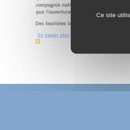
compagnie nationale est une faute. Le P
que l'ouverture d'une destination vers N
Ce site util
Des touristes laissés sur le carreau
sur Un avion Tunisair en p
En savoir plus