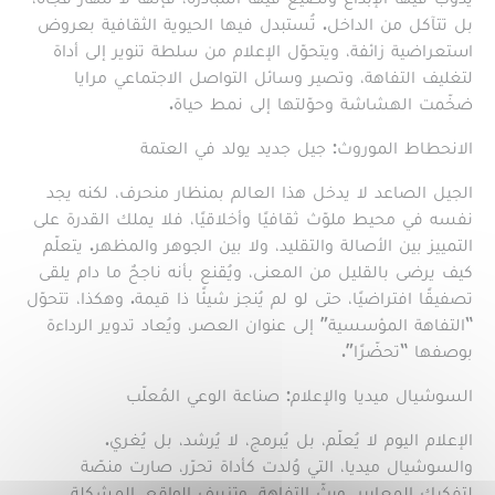
بل تتآكل من الداخل. تُستبدل فيها الحيوية الثقافية بعروض
استعراضية زائفة، ويتحوّل الإعلام من سلطة تنوير إلى أداة
لتغليف التفاهة، وتصير وسائل التواصل الاجتماعي مرايا
ضخّمت الهشاشة وحوّلتها إلى نمط حياة.
الانحطاط الموروث: جيل جديد يولد في العتمة
الجيل الصاعد لا يدخل هذا العالم بمنظار منحرف، لكنه يجد
نفسه في محيط ملوّث ثقافيًا وأخلاقيًا، فلا يملك القدرة على
التمييز بين الأصالة والتقليد، ولا بين الجوهر والمظهر. يتعلّم
كيف يرضى بالقليل من المعنى، ويُقنع بأنه ناجحٌ ما دام يلقى
تصفيقًا افتراضيًا، حتى لو لم يُنجز شيئًا ذا قيمة. وهكذا، تتحوّل
“التفاهة المؤسسية” إلى عنوان العصر، ويُعاد تدوير الرداءة
بوصفها “تحضّرًا”.
السوشيال ميديا والإعلام: صناعة الوعي المُعلّب
الإعلام اليوم لا يُعلّم، بل يُبرمج، لا يُرشد، بل يُغري.
والسوشيال ميديا، التي وُلدت كأداة تحرّر، صارت منصّة
لتفكيك المعايير، وبثّ التفاهة، وتزييف الواقع. المشكلة