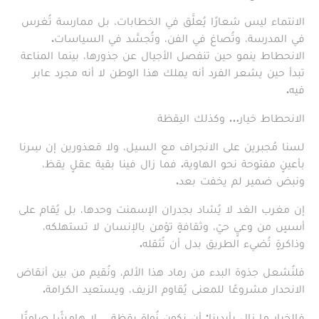
الانتماء ليس شعارًا يُعلَّق في الخطابات، بل ممارسة تُغرس
في المدرسة، وتُصاغ في الفن، وتُجسَّد في السياسات.
الانحطاط ينمو حين تنفصل الأجيال عن جذورها، بينما المناعة
تبدأ حين يشعر الفرد أنه يملك هذا الوطن لا أنه مجرد عابر
فيه.
الانحطاط خيار… وكذلك اليقظة
لسنا مُجبرين على الانجراف مع السيل، ولا مَعذورين إن سِرنا
بأعينٍ مفتوحة نحو الهاوية. فما زال فينا بقية عقلٍ يقظ،
ونبض ضمير لم يخفت بعد.
إن مغرب الغد لا يُشاد بجدران الإسمنت وحدها، بل يُقام على
أسسٍ من وعيٍ حيّ، وثقافةٍ تؤمن بالإنسان لا تستهلكه،
وذاكرةٍ تُضيء الطريق بدل أن تُثقله.
فلنُشعل جذوة البدء من رماد هذا الألم، ونُقيم من بين أنقاض
الانحدار مشروعًا للمعنى يُقاوم الزيف، ويستعيد الكرامة.
فالخيار ما زال بأيدينا: أن نكون نُواة يقظة… لا هامشًا صامتًا