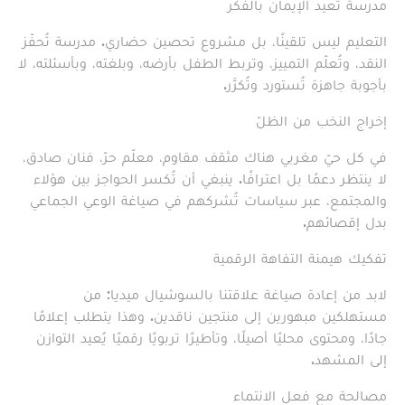
مدرسة تُعيد الإيمان بالفكر
التعليم ليس تلقينًا، بل مشروع تحصين حضاري. مدرسة تُحفّز
النقد، وتُعلّم التمييز، وتربط الطفل بأرضه، وبلغته، وبأسئلته، لا
بأجوبة جاهزة تُستورد وتُكرَّر.
إخراج النخب من الظلّ
في كل حيّ مغربي هناك مثقف مقاوم، معلّم حرّ، فنان صادق،
لا ينتظر دعمًا بل اعترافًا. ينبغي أن تُكسر الحواجز بين هؤلاء
والمجتمع، عبر سياسات تُشركهم في صياغة الوعي الجماعي
بدل إقصائهم.
تفكيك هيمنة التفاهة الرقمية
لابد من إعادة صياغة علاقتنا بالسوشيال ميديا: من
مستهلكين مبهورين إلى منتجين ناقدين. وهذا يتطلب إعلامًا
جادًا، ومحتوى محليًا أصيلًا، وتأطيرًا تربويًا رقميًا يُعيد التوازن
إلى المشهد.
مصالحة مع فعل الانتماء