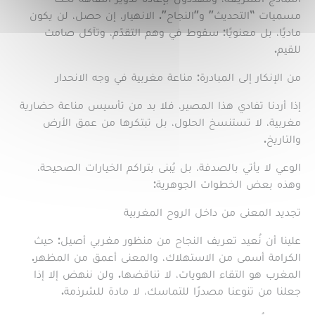
مسميات “التحديث” و”النجاح”. الانهيار، إن حصل، لن يكون
ماديًا، بل معنويًا: سقوط في وهم التقدّم، وتآكل صامت
للقيم.
من الإنكار إلى المبادرة: مناعة مغربية في وجه الانحدار
إذا أردنا تفادي هذا المصير، فلا بد من تأسيس مناعة حضارية
مغربية، لا تستنسخ الحلول، بل تبتكرها من عمق الأرض
والتاريخ.
الوعي لا يأتي بالصدفة، بل يُبنى بتراكم الخيارات الصحيحة،
وهذه بعض الخطوات الجوهرية:
تجديد المعنى من داخل الروح المغربية
علينا أن نُعيد تعريف النجاح من منظور مغربي أصيل: حيث
الكرامة أسمى من الاستهلاك، والمعنى أعمق من المظهر.
المغرب هو التقاء الهويات، لا تناقضها. ولن ننهض إلا إذا
جعلنا من تنوعنا مصدرًا للتماسك، لا مادة للشرذمة.