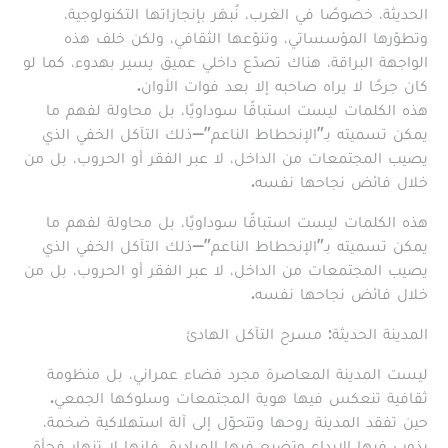
الحديثة، خصوصًا في الغرب، نُبهَر بإنجازاتها التكنولوجية،
وتطوّرها المؤسساتي، وتنوّعها الثقافي، ولكن خلف هذه
الواجهة البراقة، هناك تصدّع داخلي عميق يسير بهدوء، كما لو
كان جرحًا لا يراه صاحبه إلا بعد فوات الأوان.
هذه الكلمات ليست استباقًا سوداويًا، بل محاولة لفهم ما
يمكن تسميته بـ”الإنحطاط الناعم”—ذلك التآكل الخفي الذي
يصيب المجتمعات من الداخل، لا عبر الفقر أو الحروب، بل من
خلال فائض نجاحها نفسه.
هذه الكلمات ليست استباقًا سوداويًا، بل محاولة لفهم ما
يمكن تسميته بـ”الإنحطاط الناعم”—ذلك التآكل الخفي الذي
يصيب المجتمعات من الداخل، لا عبر الفقر أو الحروب، بل من
خلال فائض نجاحها نفسه.
المدينة الحديثة: مسرح التآكل الهادئ
ليست المدينة المعاصرة مجرد فضاء عمراني، بل منظومة
ثقافية تنعكس فيها هوية المجتمعات وسلوكها الجمعي.
حين تفقد المدينة روحها وتتحوّل إلى آلة استهلاكية ضخمة،
يذوب فيها الإبداع وتضيع فيها المبادرة، فإنها لا تنهار فجأة،