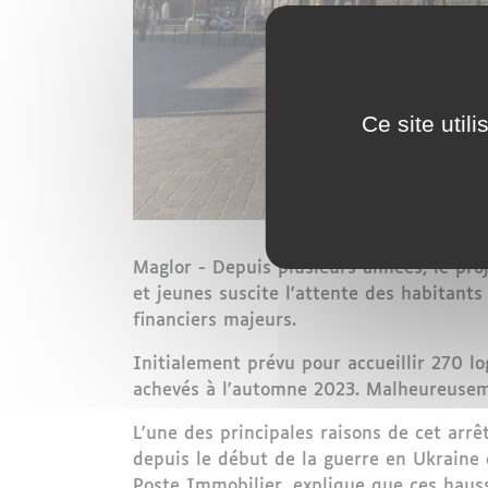
Ce site util
Maglor - Depuis plusieurs années, le pro
et jeunes suscite l'attente des habitants 
financiers majeurs.
Initialement prévu pour accueillir 270 l
achevés à l'automne 2023. Malheureusemen
L'une des principales raisons de cet arr
depuis le début de la guerre en Ukraine 
Poste Immobilier, explique que ces hauss