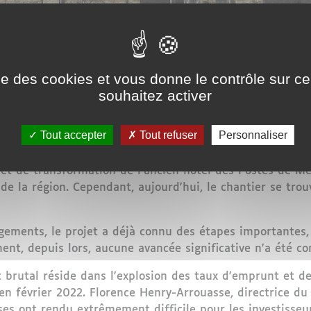
ise des cookies et vous donne le contrôle sur 
souhaitez activer
Tout accepter
Tout refuser
Personnaliser
jet de transformation de l'ancien hôtel des Postes de Me
de la région. Cependant, aujourd'hui, le chantier se trouv
ogements, le projet a déjà connu des étapes importantes,
t, depuis lors, aucune avancée significative n'a été con
êt brutal réside dans l'explosion des taux d'emprunt et d
en février 2022. Florence Henry-Arrouasse, directrice du
es ont rendu extrêmement difficile pour les investisseu