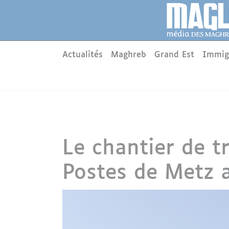
Aller au contenu principal
Panneau de gestion des cookies
Main menu
Actualités
Maghreb
Grand Est
Immig
Le chantier de t
Postes de Metz 