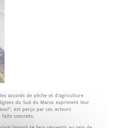
les accords de pêche et d'agriculture
 régions du Sud du Maroc expriment leur
oui", est perçu par ces acteurs
faits concrets.
ncipal impact se fera ressentir au sein de