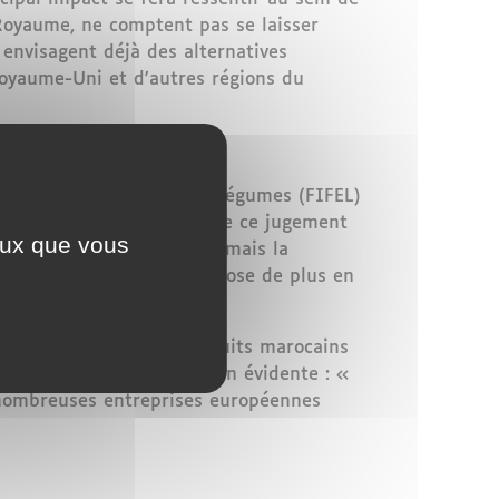
Royaume, ne comptent pas se laisser
 envisagent déjà des alternatives
Royaume-Uni et d'autres régions du
xportation des Fruits et Légumes (FIFEL)
Hespress
. Il considère que ce jugement
ceux que vous
péens reconnaissent désormais la
tte décision, car elle repose de plus en
ropéenne.
ant l’importance des produits marocains
n lumière la contradiction évidente : «
 nombreuses entreprises européennes