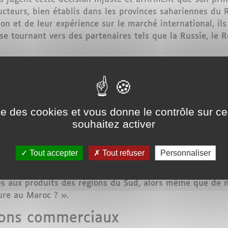
cteurs, bien établis dans les provinces sahariennes du 
ion et de leur expérience sur le marché international, ils
e tournant vers des partenaires tels que la Russie, le 
rité alimentaire européenne
la Fédération Interprofessionnelle de Production et d’E
, a exprimé son mécontentement dans une déclaration à
ise des cookies et vous donne le contrôle sur 
 de la réalité, d’autant plus que de nombreux pays euro
souhaitez activer
ur lui, l’Union européenne est la première perdante de ce
uis la crise en Ukraine et la baisse de la production eu
Tout accepter
Tout refuser
Personnaliser
ectement de cette décision », a déclaré El Fall, rappel
égumes de nombreux pays européens. Il a également mis e
cès aux produits des régions du Sud, alors même que de
ure au Maroc ? ».
zons commerciaux