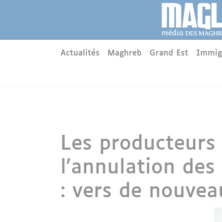
Aller au contenu principal
Panneau de gestion des cookies
Main menu
Actualités
Maghreb
Grand Est
Immig
Les producteurs
l'annulation des
: vers de nouve