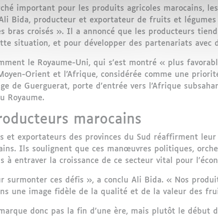
hé important pour les produits agricoles marocains, les
i Bida, producteur et exportateur de fruits et légumes 
s bras croisés ». Il a annoncé que les producteurs tien
te situation, et pour développer des partenariats avec 
amment le Royaume-Uni, qui s’est montré « plus favorabl
e Moyen-Orient et l’Afrique, considérée comme une priori
ge de Guerguerat, porte d’entrée vers l’Afrique subsaha
 du Royaume.
roducteurs marocains
rs et exportateurs des provinces du Sud réaffirment leur
ains. Ils soulignent que ces manœuvres politiques, orche
s à entraver la croissance de ce secteur vital pour l'éco
 surmonter ces défis », a conclu Ali Bida. « Nos produit
s une image fidèle de la qualité et de la valeur des fru
marque donc pas la fin d’une ère, mais plutôt le début d