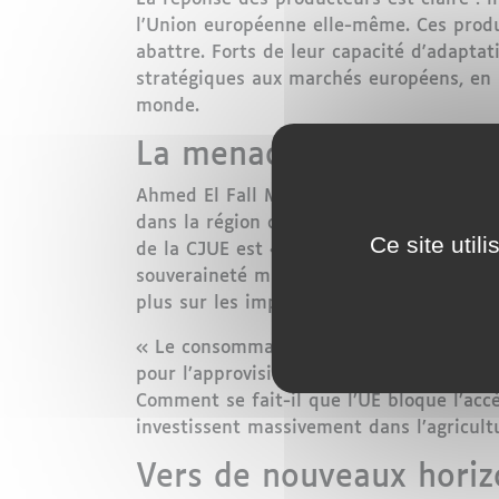
l'Union européenne elle-même. Ces produ
abattre. Forts de leur capacité d'adaptat
stratégiques aux marchés européens, en s
monde.
La menace pour la sécu
Ahmed El Fall Mohamed, représentant de 
dans la région de Dakhla-Oued Eddahab
Ce site util
de la CJUE est « partial » et déconnecté
souveraineté marocaine sur le Sahara. Po
plus sur les importations marocaines dep
« Le consommateur européen souffrira dir
pour l’approvisionnement en fruits et l
Comment se fait-il que l’UE bloque l’ac
investissent massivement dans l’agricult
Vers de nouveaux hori