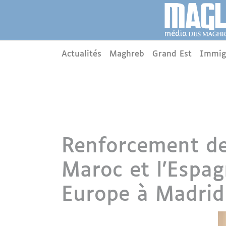
Aller au contenu principal
Panneau de gestion des cookies
Main menu
Actualités
Maghreb
Grand Est
Immig
Renforcement de
Maroc et l'Espa
Europe à Madrid