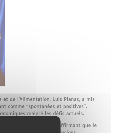
 et de l'Alimentation, Luis Planas, a mis
vant comme "spontanées et positives".
conomiques malgré les défis actuels.
dans l'Union européenne, affirmant que le
vantageuses. Malgré les tensions