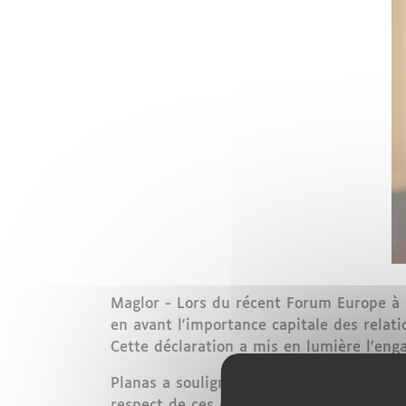
Maglor - Lors du récent Forum Europe à Ma
en avant l'importance capitale des relat
Cette déclaration a mis en lumière l'eng
Planas a souligné l'importance du respec
respect de ces quotas était essentiel p