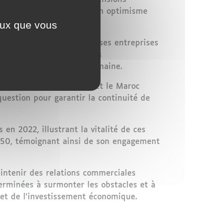
edro Sánchez, a exprimé son optimisme
ceux que vous
epuis des décennies".
ys, notant que de nombreuses entreprises
ux visant à encourager les
e et innovante dans ce domaine.
cole de pêche entre l'UE et le Maroc
question pour garantir la continuité de
en 2022, illustrant la vitalité de ces
 2050, témoignant ainsi de son engagement
intenir des relations commerciales
erminées à surmonter les obstacles et à
 et de l'investissement économique.