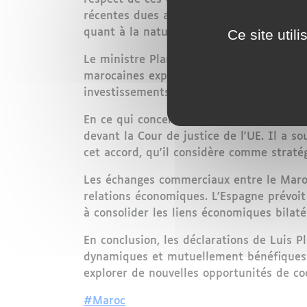
récentes dues aux grèves des agriculteu
Ce site util
quant à la nature actuelle des relations 
Le ministre Planas a également souligné 
marocaines exportant vers l'UE possèdent
investissements dans le secteur agricole
En ce qui concerne la pêche, Planas a abo
devant la Cour de justice de l'UE. Il a s
cet accord, qu'il considère comme straté
Les échanges commerciaux entre le Maroc e
relations économiques. L'Espagne prévoit
à consolider les liens économiques bilaté
En conclusion, les déclarations de Luis 
dynamiques et mutuellement bénéfiques. 
explorer de nouvelles opportunités de co
#Maroc