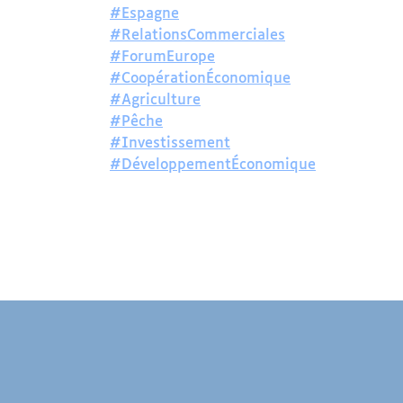
#Espagne
#RelationsCommerciales
#ForumEurope
#CoopérationÉconomique
#Agriculture
#Pêche
#Investissement
#DéveloppementÉconomique