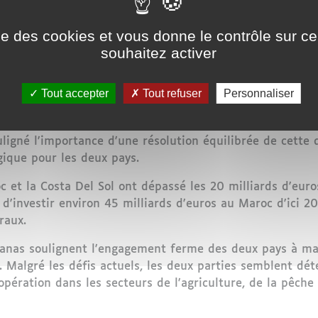
rs espagnols, le président du gouvernement espagnol, P
ise des cookies et vous donne le contrôle sur 
bilatérales avec le Maroc, les qualifiant de "meilleures d
souhaitez activer
la solidité des relations stratégiques entre les deux pa
 des filiales en Espagne. Il a annoncé des plans ambitie
Tout accepter
Tout refuser
Personnaliser
 au Maroc, ouvrant ainsi la voie à une coopération accru
rdé les défis juridiques auxquels est confronté le proto
ouligné l'importance d'une résolution équilibrée de cette 
gique pour les deux pays.
t la Costa Del Sol ont dépassé les 20 milliards d'euros 
 d'investir environ 45 milliards d'euros au Maroc d'ici
raux.
Planas soulignent l'engagement ferme des deux pays à ma
Malgré les défis actuels, les deux parties semblent dét
opération dans les secteurs de l'agriculture, de la pêche