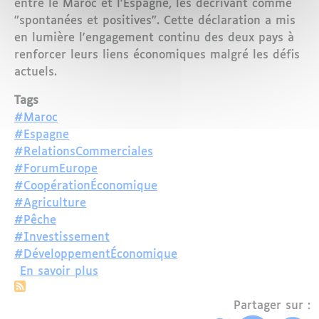
entre le Maroc et l'Espagne, les décrivant comme
"spontanées et positives". Cette déclaration a mis
en lumière l'engagement continu des deux pays à
renforcer leurs liens économiques malgré les défis
actuels.
Tags
#Maroc
#Espagne
#RelationsCommerciales
#ForumEurope
#CoopérationÉconomique
#Agriculture
#Pêche
#Investissement
#DéveloppementÉconomique
sur Renforcement des relations commer
En savoir plus
Partager sur :