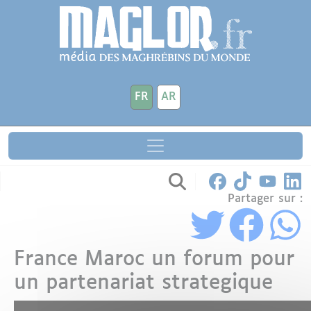
Aller au contenu principal
Panneau de gestion des cookies
FR
AR
Partager sur :
France Maroc un forum pour
un partenariat strategique