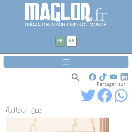
Aller au contenu principal
Panneau de gestion des cookies
FR
AR
Partager sur :
عن الجالية