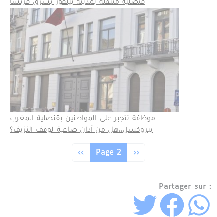
قنصلية متنقلة بمدينة بيلفور بشرق فرنسا
موظفة تتجبر على المواطنين بقنصلية المغرب
ببروكسل..هل من آذان صاغية لوقف النزيف؟
Pagination
Page précédente
Page suivante
‹‹
Page 2
››
Partager sur :