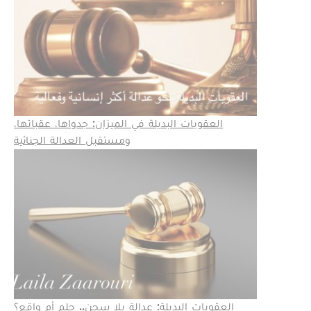
العقوبات البديلة في الميزان: جدواها، عقباتها،
ومستقبل العدالة الجنائية
العقوبات البديلة: عدالة بلا سجن.. حلم أم واقع؟