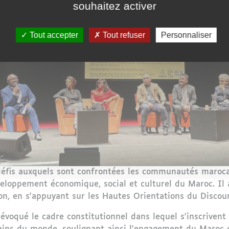
souhaitez activer
Tout accepter
Tout refuser
Personnaliser
défis auxquels sont confrontées les communautés marocain
éveloppement économique, social et culturel du Maroc. Il
tion, en s'appuyant sur les Hautes Orientations du Disco
évoqué le cadre constitutionnel dans lequel s'inscrivent 