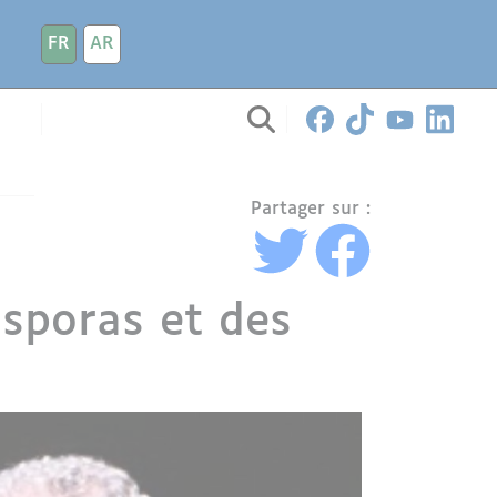
FR
AR
Partager sur :
asporas et des