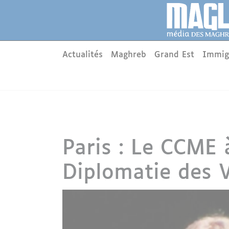
Aller au contenu principal
Panneau de gestion des cookies
Main menu
Actualités
Maghreb
Grand Est
Immig
Paris : Le CCME 
Diplomatie des V