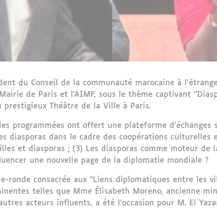
dent du Conseil de la communauté marocaine à l'étranger
Mairie de Paris et l'AIMF, sous le thème captivant "Diasp
prestigieux Théâtre de la Ville à Paris.
ndes programmées ont offert une plateforme d'échanges 
 Les diasporas dans le cadre des coopérations culturelles
illes et diasporas ; (3) Les diasporas comme moteur de l
luencer une nouvelle page de la diplomatie mondiale ?
ble-ronde consacrée aux "Liens diplomatiques entre les v
minentes telles que Mme Élisabeth Moreno, ancienne mini
autres acteurs influents, a été l'occasion pour M. El Ya