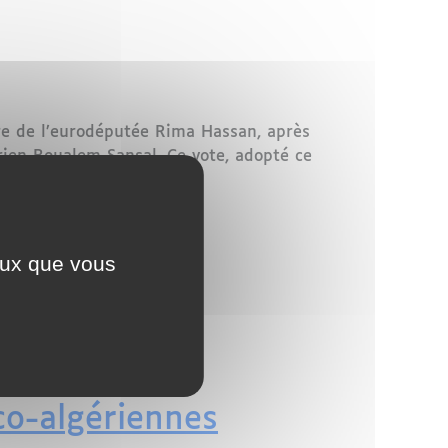
tre de l’eurodéputée Rima Hassan, après
rien Boualem Sansal. Ce vote, adopté ce
lgérie.
ceux que vous
 son vote contre la résolution européenne en faveur de 
co-algériennes