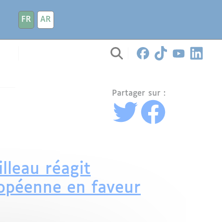
FR
AR
Partager sur :
lleau réagit
ropéenne en faveur