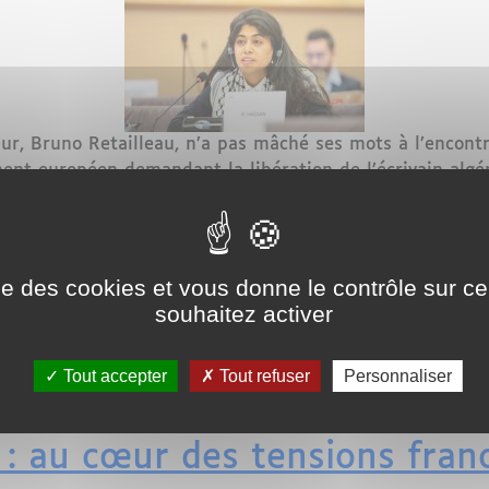
ieur, Bruno Retailleau, n’a pas mâché ses mots à l’encon
ent européen demandant la libération de l’écrivain algé
immédiate de Sansal, incarcéré depuis la mi-novembre en A
ise des cookies et vous donne le contrôle sur 
souhaitez activer
Tout accepter
Tout refuser
Personnaliser
» de l’Algérie : Bruno Retailleau réagit vivement après
: au cœur des tensions fran