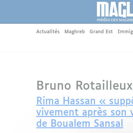
Aller au contenu principal
Panneau de gestion des cookies
Main menu
Actualités
Maghreb
Grand Est
Immig
Bruno Rotailleux
Rima Hassan « suppôt
vivement après son v
de Boualem Sansal