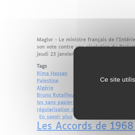
Maglor - Le ministre français de l'Intér
son vote contre une résolution du Parlem
jeudi 23 janvier, réclame la libération 
Tags
Rima Hassan
Ce site util
Palestine
Algérie
Bruno Rotailleux
les sans papiers
régularisation des étrangers
sur Rima Hassan « suppôt 
En savoir plus
Les Accords de 1968 