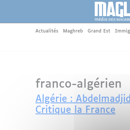
Aller au contenu principal
Panneau de gestion des cookies
Main menu
Actualités
Maghreb
Grand Est
Immig
franco-algérien
Algérie : Abdelmadjid
Critique la France