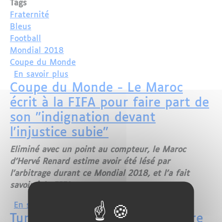
Tags
Fraternité
Bleus
Football
Mondial 2018
Coupe du Monde
sur Les Bleus réinventent la fraternité
En savoir plus
Coupe du Monde - Le Maroc
écrit à la FIFA pour faire part de
son "indignation devant
l'injustice subie"
Eliminé avec un point au compteur, le Maroc
d'Hervé Renard estime avoir été lésé par
l'arbitrage durant ce Mondial 2018, et l'a fait
savoir à la FIFA.
sur Coupe du Monde - Le Maroc écrit à 
En savoir plus
Tunisie : Le mondial 2018 libère