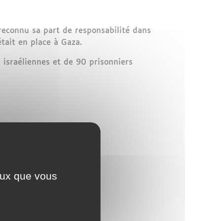
 reconnu sa part de responsabilité dans
tait en place à Gaza.
 israéliennes et de 90 prisonniers
ceux que vous
ct neutralisé