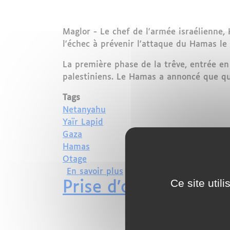
Maglor - Le chef de l'armée israélienne,
l'échec à prévenir l'attaque du Hamas le
La première phase de la trêve, entrée en
palestiniens. Le Hamas a annoncé que qua
Tags
Netanyahu
Yaïr Lapid
Gaza
Hamas
Otage
sur Démission du chef de 
En savoir plus
Ce site util
Prise d’otages dans l