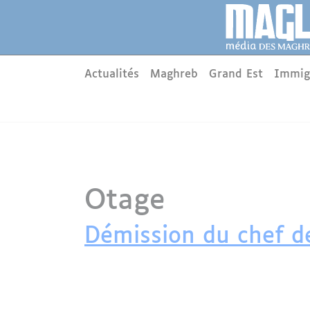
Aller au contenu principal
Panneau de gestion des cookies
Main menu
Actualités
Maghreb
Grand Est
Immig
Otage
Démission du chef de