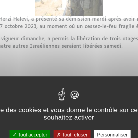
 Herzi Halevi, a présenté sa démission mardi après avoir
 7 octobre 2023, au moment où un cessez-le-feu fragile é
 vigueur dimanche, a permis la libération de trois otages
tre autres Israéliennes seraient libérées samedi.
l'armée israélienne après l'échec du 7 octobre
ise des cookies et vous donne le contrôle sur 
e sud de la France : le suspe
souhaitez activer
Tout accepter
Tout refuser
Personnaliser