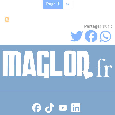
Page suivante
Page 1
››
Partager sur :