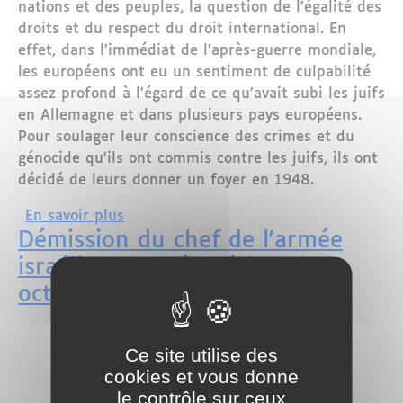
nations et des peuples, la question de l’égalité des
droits et du respect du droit international. En
effet, dans l’immédiat de l’après-guerre mondiale,
les européens ont eu un sentiment de culpabilité
assez profond à l’égard de ce qu’avait subi les juifs
en Allemagne et dans plusieurs pays européens.
Pour soulager leur conscience des crimes et du
génocide qu’ils ont commis contre les juifs, ils ont
décidé de leurs donner un foyer en 1948.
sur PALESTINE: DEUX POIDS, DEUX M
En savoir plus
Démission du chef de l'armée
israélienne après l'échec du 7
octobre
Ce site utilise des
cookies et vous donne
le contrôle sur ceux