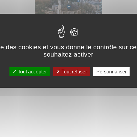
d pour retrouver le contrôle de la Grande mosquée du Ci
é depuis la fin des années soixante par l'Arabie Saoudite,
ise des cookies et vous donne le contrôle sur 
souhaitez activer
suivent avec l'Arabie Saoudite car c'est Riyad qui assure
lles. Une convention a été signée pour cela entre les d
Tout accepter
Tout refuser
Personnaliser
ientôt retrouver le contrôle de sa plus grande mosquée.