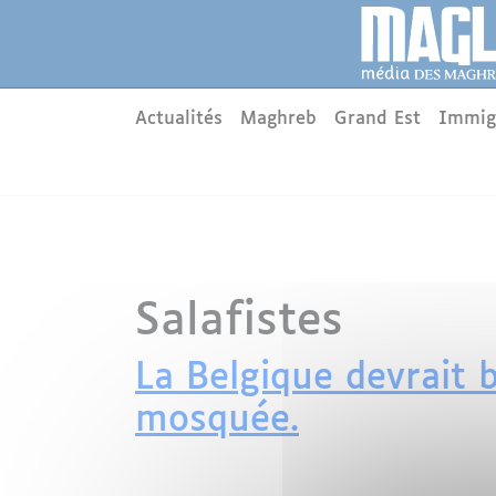
Aller au contenu principal
Panneau de gestion des cookies
Main menu
Actualités
Maghreb
Grand Est
Immig
Salafistes
​La Belgique devrait 
mosquée.