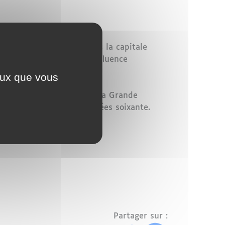
nquantenaire située dans la capitale
 est accusé d'être sous "influence
ceux que vous
 la gestion et qui finance la Grande
eux pays à la fin des années soixante.
Partager sur :