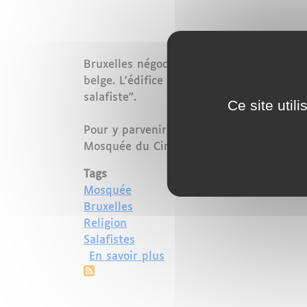
Bruxelles négocie actuellement avec Riya
belge. L'édifice religieux, géré et financ
salafiste".
Ce site util
Pour y parvenir, les négociations se pour
Mosquée du Cinquantenaire située à Bruxe
Tags
Mosquée
Bruxelles
Religion
Salafistes
sur ​La Belgique devrait b
En savoir plus