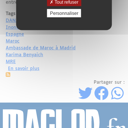
Tout refuser
entre les deux nations.
Personnaliser
Tags
DANA
Inondations
Espagne
Maroc
Ambassade de Maroc à Madrid
Karima Benyaich
MRE
sur Inondations en Espagne : Le Maroc 
En savoir plus
Partager sur :