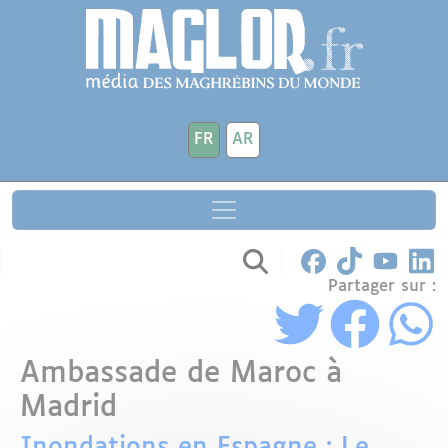
Aller au contenu principal
Panneau de gestion des cookies
FR
AR
Partager sur :
Ambassade de Maroc à
Madrid