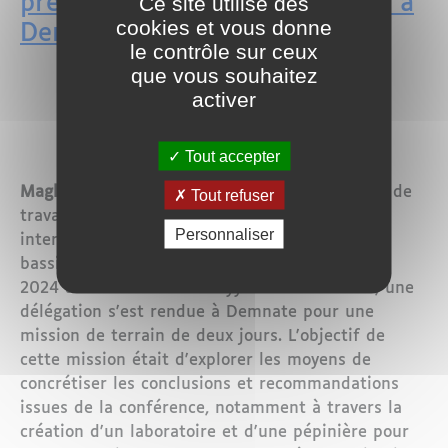
Ce site utilise des
préservation de la biodiversité à
cookies et vous donne
Demnate
le contrôle sur ceux
que vous souhaitez
activer
Tout accepter
Maglor - Demnate, Maroc
– Suite à deux jours de
Tout refuser
travaux préparatoires lors de la conférence
Personnaliser
internationale sur la diversité végétale dans le
bassin méditerranéen, tenue les 25 et 26 avril
2024 à l'Université Cadi Ayyad de Marrakech, une
délégation s'est rendue à Demnate pour une
mission de terrain de deux jours. L'objectif de
cette mission était d'explorer les moyens de
concrétiser les conclusions et recommandations
issues de la conférence, notamment à travers la
création d'un laboratoire et d'une pépinière pour