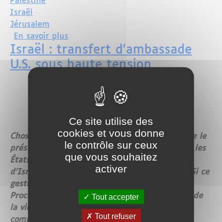
Palestine
Israël
Jérusalem
sur Mahmoud Abbas reçu par Emmanue
En savoir plus
Israël : transfert d’ambassade
U.S. sous haute tension
Ce site utilise des
cookies et vous donne
Chose promise, chose due. Cinq mois après que le
le contrôle sur ceux
président Donald Trump en eut fait l’annonce, les
que vous souhaitez
États-Unis inaugureront lundi leur ambassade
activer
d’Israël à Jérusalem, ville au statut contesté. Si ce
geste hautement symbolique suscite l’ire au
Proche-Orient, laissant présager une escalade de
Tout accepter
la violence au cours de la semaine, il laisse la
Tout refuser
communauté internationale plutôt de marbre,