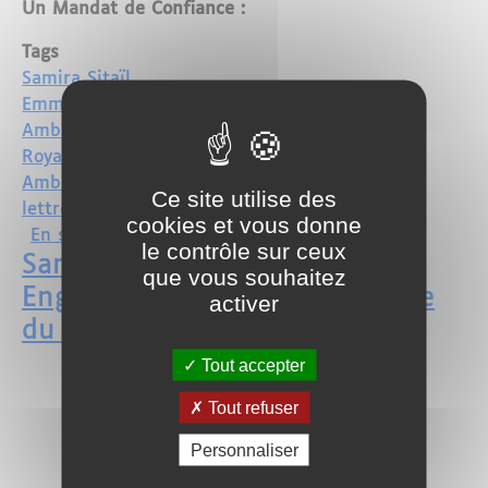
Un Mandat de Confiance :
Tags
Samira Sitaïl
Emmanuel Macron
Ambassadrice
Royaume du Maroc
Ambassade du Maroc
Ce site utilise des
lettres de créance
cookies et vous donne
sur Samira Sitaïl Présente ses Lettres
En savoir plus
le contrôle sur ceux
Samira Sitaïl: Une Journaliste
que vous souhaitez
Engagée Devient Ambassadrice
activer
du Maroc en France
Tout accepter
Tout refuser
Personnaliser