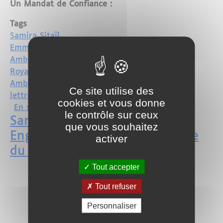
Un Mandat de Confiance :
Tags
Samira Sitaïl
Emmanuel Macron
Ambassadrice
Royaume du Maroc
Ambassade du Maroc
Ce site utilise des
lettres de créance
cookies et vous donne
sur Samira Sitaïl Présente ses Lettres
En savoir plus
le contrôle sur ceux
Samira Sitaïl: Une Journaliste
que vous souhaitez
Engagée Devient Ambassadrice
activer
du Maroc en France
Tout accepter
Tout refuser
Personnaliser