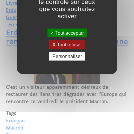
le contrôle sur ceux
Livre turque
que vous souhaitez
Erdogan
activer
Guerre économique
sur Pourquoi la livre turque s'écroule 
En savoir plus
Erdogan chez Macron pour
Tout accepter
renouer avec l'Union Européenne
Tout refuser
Personnaliser
C'est un visiteur apparemment désireux de
restaurer des liens très dégradés avec l'Europe qui
rencontre ce vendredi le président Macron.
Tags
Erdogan
Macron