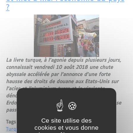
?
La livre turque, à l'agonie depuis plusieurs jours,
connaissait vendredi 10 août 2018 une chute
abyssale accélérée par l'annonce d'une forte
hausse des droits de douane aux Etats-Unis sur
l'acier et l'aluminium turcs et la virulente
dénonciation par le président Recep Tayyip
Erdogan d'une "guerre économique". Mais que se
passe-t-il en Turquie ?
Ce site utilise des
Tags
cookies et vous donne
Turquie