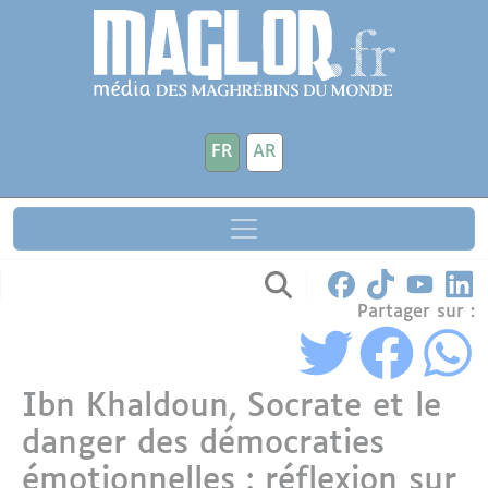
Aller au contenu principal
Panneau de gestion des cookies
FR
AR
Partager sur :
Ibn Khaldoun, Socrate et le
danger des démocraties
émotionnelles : réflexion sur