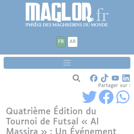
Aller au contenu principal
Panneau de gestion des cookies
FR
AR
Partager sur :
Quatrième Édition du
Tournoi de Futsal « Al
Massira » : Un Événement