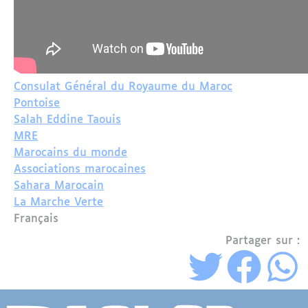
Consulat Général du Royaume du Maroc
Pontoise
Salah Eddine Taouis
MRE
Marocains du monde
Associations marocaines
Sahara Marocain
La Marche Verte
Français
Partager sur :