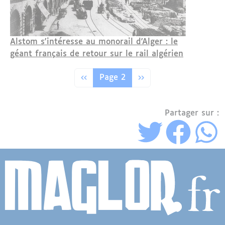
Alstom s'intéresse au monorail d'Alger : le
géant français de retour sur le rail algérien
Pagination
Page précédente
Page suivante
‹‹
Page 2
››
Partager sur :