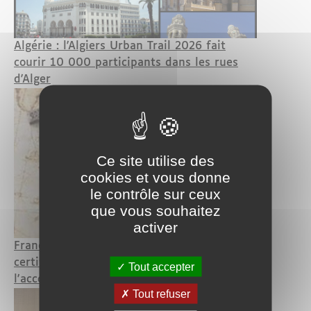
Algérie : l'Algiers Urban Trail 2026 fait
courir 10 000 participants dans les rues
d'Alger
Ce site utilise des
cookies et vous donne
le contrôle sur ceux
que vous souhaitez
activer
France : une Algérienne obtient son
certificat de résidence de 10 ans grâce à
Tout accepter
l'accord de 1968
Tout refuser