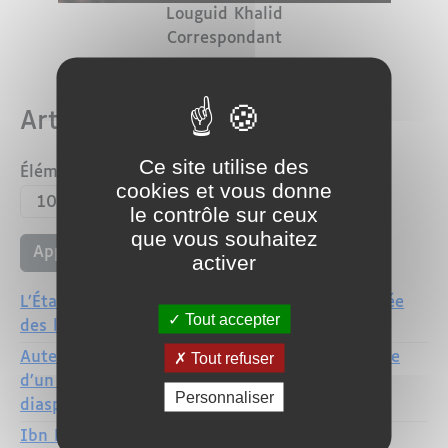
Nom
Prénom
Louguid
Khalid
Profession
Correspondant
Membre depuis
6 months 1 week
Articles de l’utilisateur
Ce site utilise des
Éléments par page
cookies et vous donne
le contrôle sur ceux
que vous souhaitez
activer
L’État : rempart contre le chaos ou cage raffinée
Tout accepter
des libertés ?
Auteurs et artistes franco-marocains : l’urgence
Tout refuser
d’un véritable statut pour les créateurs de la
Personnaliser
diaspora
Ibn Khaldoun, Socrate et le danger des