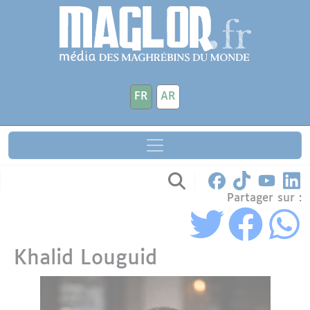
Aller au contenu principal
Panneau de gestion des cookies
FR
AR
Partager sur :
Khalid Louguid
Avatar