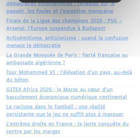
démocraties émotionnelles : réflexion sur le
pouvoir, les foules et l’exception marocaine
Finale de la Ligue des champions 2026 : PSG –
Arsenal, l’Europe suspendue à Budapest
Antisémitisme, antisionisme : quand la confusion
menace la démocratie
La Grande Mosquée de Paris : fierté française ou
ambassade algérienne ?
Tour Mohammed VI : l’élévation d’un pays, au-delà
du béton
GITEX Africa 2026 : le Maroc au cœur d’un
basculement économique numérique continental
Le racisme dans le football : une réalité
persistante que le jeu ne suffit plus à masquer
L’extrême droite en France : la lente conquête du
centre par les marges