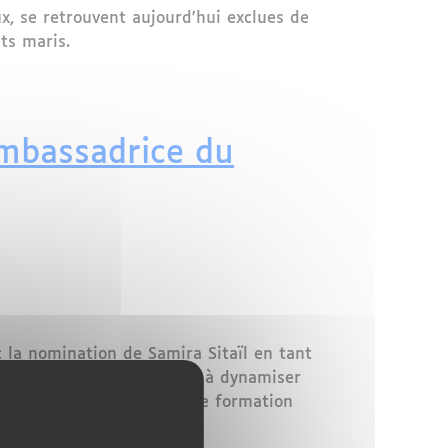
x, se retrouvent aujourd'hui exclues de
ts maris.
 à l'injustice
Ambassadrice du
c la nomination de Samira Sitaïl en tant
es deux nations cherchent à dynamiser
ence dans les médias et une formation
es deux pays.