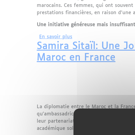
marocains. Ces femmes, qui ont souvent v
prestations financières, en raison d'une
Une initiative généreuse mais insuffisan
sur Un appel à la justice 
En savoir plus
Samira Sitaïl: Une J
Maroc en France
La diplomatie entre le Maroc et la France
qu'ambassadrice du Maroc à Paris. Cette
leur partenariat après une période de te
académique solide, ce qui laisse présage