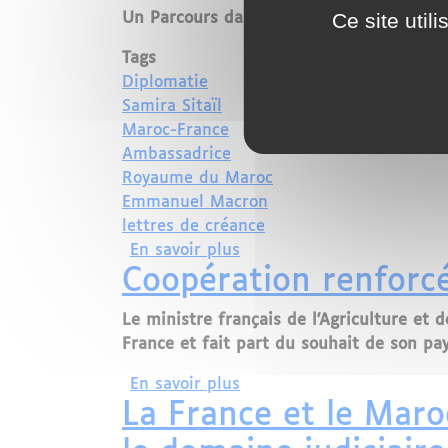
Ce site util
Un Parcours dans les Médias:
Tags
Diplomatie
Samira Sitaïl
Maroc-France
Ambassadrice
Royaume du Maroc
Emmanuel Macron
lettres de créance
sur Samira Sitaïl: Une Jo
En savoir plus
Coopération renforc
Le ministre français de l'Agriculture et d
France et fait part du souhait de son pa
sur Coopération renforcée
En savoir plus
La France et le Maro