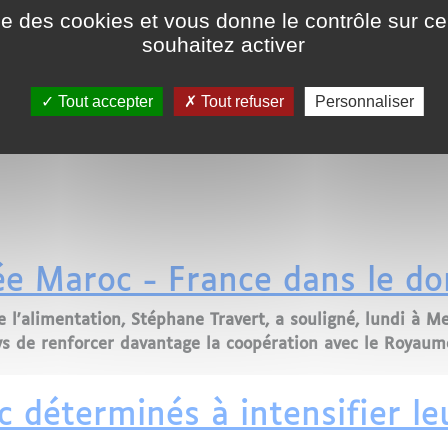
ise des cookies et vous donne le contrôle sur 
souhaitez activer
Tout accepter
Tout refuser
Personnaliser
urnaliste Engagée Devient Ambassadrice du Maroc en Fra
ée Maroc - France dans le do
e l'alimentation, Stéphane Travert, a souligné, lundi à M
ys de renforcer davantage la coopération avec le Royaum
 Maroc - France dans le domaine agricole
c déterminés à intensifier l