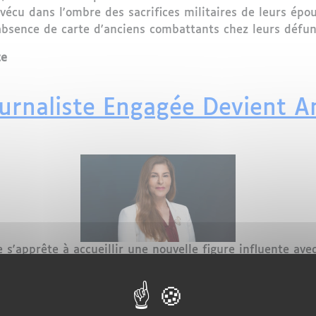
écu dans l'ombre des sacrifices militaires de leurs épou
 absence de carte d'anciens combattants chez leurs défun
te
sociale : Les veuves d'anciens combattants marocains face
ournaliste Engagée Devient 
 s'apprête à accueillir une nouvelle figure influente ave
 nomination intervient à un moment crucial, alors que l
nsions. Samira Sitaïl apporte avec elle une riche expéri
r une nouvelle ère de coopération et de dialogue entre l