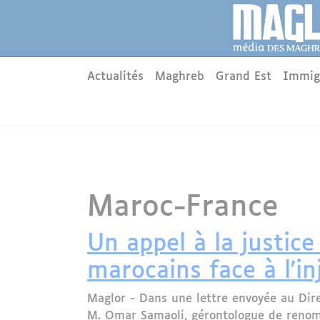
Aller au contenu principal
Panneau de gestion des cookies
Main menu
Actualités
Maghreb
Grand Est
Immig
Maroc-France
Un appel à la justic
marocains face à l'in
Maglor - Dans une lettre envoyée au Dir
M. Omar Samaoli, gérontologue de renom,