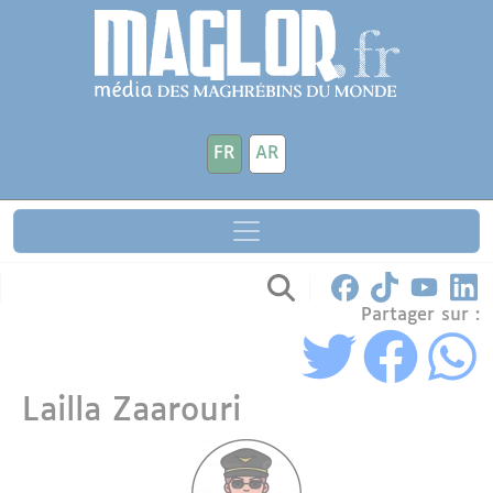
Aller au contenu principal
Panneau de gestion des cookies
FR
AR
Partager sur :
Lailla Zaarouri
Avatar