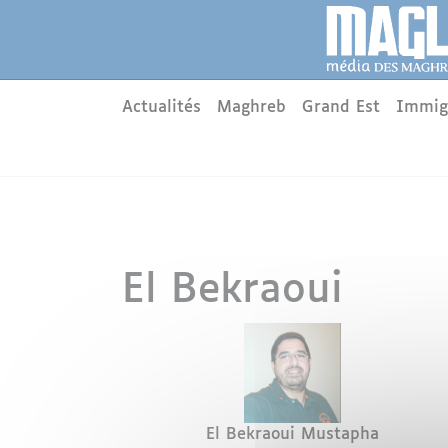
Aller au contenu principal
Panneau de gestion des cookies
Main menu
Actualités
Maghreb
Grand Est
Immig
El Bekraoui
Avatar
Nom
Prénom
El Bekraoui
Mustapha